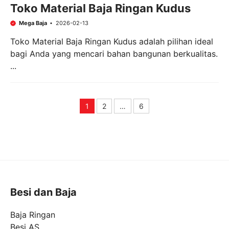
Toko Material Baja Ringan Kudus
Mega Baja
2026-02-13
Toko Material Baja Ringan Kudus adalah pilihan ideal
bagi Anda yang mencari bahan bangunan berkualitas.
...
1
2
…
6
Page
Page
Page
Besi dan Baja
Baja Ringan
Besi AS