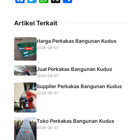
a
w
h
h
c
i
a
a
Artikel Terkait
e
t
t
r
b
t
s
e
Harga Perkakas Bangunan Kudus
o
e
A
2026-08-07
o
r
p
k
p
Jual Perkakas Bangunan Kudus
2026-08-07
Supplier Perkakas Bangunan Kudus
2026-08-07
Toko Perkakas Bangunan Kudus
2026-08-07