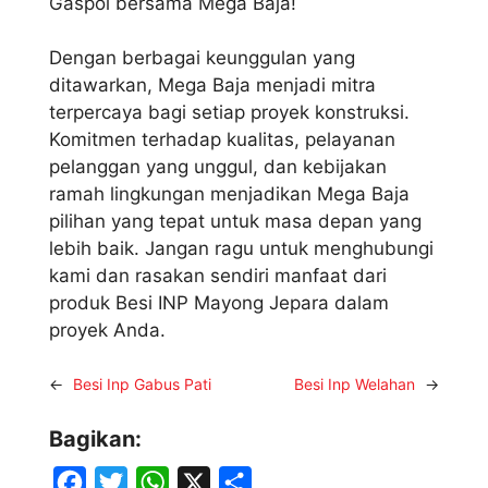
Gaspol bersama Mega Baja!
Dengan berbagai keunggulan yang
ditawarkan, Mega Baja menjadi mitra
terpercaya bagi setiap proyek konstruksi.
Komitmen terhadap kualitas, pelayanan
pelanggan yang unggul, dan kebijakan
ramah lingkungan menjadikan Mega Baja
pilihan yang tepat untuk masa depan yang
lebih baik. Jangan ragu untuk menghubungi
kami dan rasakan sendiri manfaat dari
produk Besi INP Mayong Jepara dalam
proyek Anda.
←
Besi Inp Gabus Pati
Besi Inp Welahan
→
Bagikan:
F
T
W
X
S