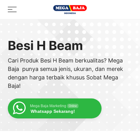
Skip
Menu
to
content
Besi H Beam
Cari Produk Besi H Beam berkualitas? Mega
Baja punya semua jenis, ukuran, dan merek
dengan harga terbaik khusus Sobat Mega
Baja!
Mega Baja Marketing
Online
Whatsapp Sekarang!