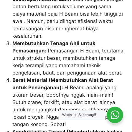
beton bertulang untuk volume yang sama,
biaya material baja H Beam bisa lebih tinggi di
awal. Namun, perlu diingat efisiensi waktu
pemasangan bisa menghemat biaya
keseluruhan.
Membutuhkan Tenaga Ahli untuk
Pemasangan:
Pemasangan H Beam, terutama
untuk struktur besar, membutuhkan tenaga
kerja terampil yang memahami teknik
pengelasan, baut, dan penggunaan alat berat.
Berat Material (Membutuhkan Alat Berat
untuk Penanganan):
H Beam, apalagi yang
ukuran besar, bobotnya nggak main-main!
Butuh crane, forklift, atau alat berat lainnya
untuk mengangkat dan memindahkannya di
Whatsapp
Sekarang!!
lokasi proyek. Nggak bisa main angkut pakai
tangan kosong, Sobat!
Konduktivitas Termal (Membutuhkan Isolasi