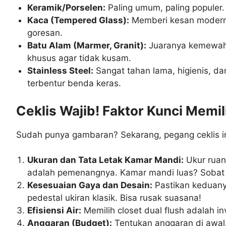
Keramik/Porselen:
Paling umum, paling populer.
Kaca (Tempered Glass):
Memberi kesan modern, 
goresan.
Batu Alam (Marmer, Granit):
Juaranya kemewaha
khusus agar tidak kusam.
Stainless Steel:
Sangat tahan lama, higienis, dan
terbentur benda keras.
Ceklis Wajib! Faktor Kunci Memi
Sudah punya gambaran? Sekarang, pegang ceklis 
Ukuran dan Tata Letak Kamar Mandi:
Ukur ruan
adalah pemenangnya. Kamar mandi luas? Sobat l
Kesesuaian Gaya dan Desain:
Pastikan keduanya
pedestal ukiran klasik. Bisa rusak suasana!
Efisiensi Air:
Memilih closet dual flush adalah in
Anggaran (Budget):
Tentukan anggaran di awal. 