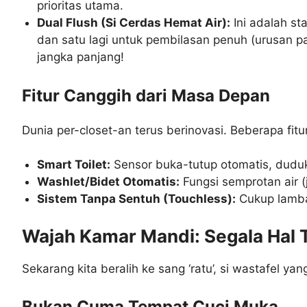
prioritas utama.
Dual Flush (Si Cerdas Hemat Air):
Ini adalah st
dan satu lagi untuk pembilasan penuh (urusan pa
jangka panjang!
Fitur Canggih dari Masa Depan
Dunia per-closet-an terus berinovasi. Beberapa fitu
Smart Toilet:
Sensor buka-tutup otomatis, duduk
Washlet/Bidet Otomatis:
Fungsi semprotan air (
Sistem Tanpa Sentuh (Touchless):
Cukup lambai
Wajah Kamar Mandi: Segala Hal 
Sekarang kita beralih ke sang ‘ratu’, si wastafel ya
Bukan Cuma Tempat Cuci Muka