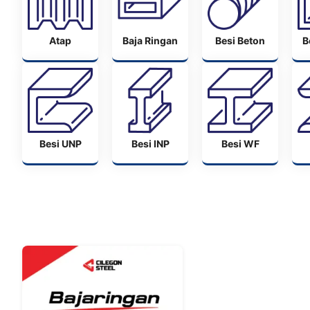
Atap
Baja Ringan
Besi Beton
B
Besi UNP
Besi INP
Besi WF