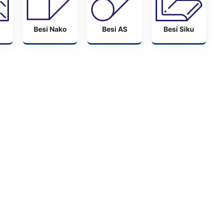
Besi Nako
Besi AS
Besi Siku