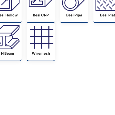
esi Hollow
Besi CNP
Besi Pipa
Besi Plat
H Beam
Wiremesh