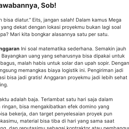
Jawabannya, Sob!
n bisa diatur.” Eits, jangan salah! Dalam kamus Mega
er yang dekat dengan lokasi proyekmu bukan lagi soal
a? Mari kita bongkar alasannya satu per satu.
Anggaran
Ini soal matematika sederhana. Semakin jauh
a. Bayangkan uang yang seharusnya bisa dipakai untuk
agus, malah habis untuk solar dan upah sopir. Denga
ngsung memangkas biaya logistik ini. Pengiriman jadi
i bisa jadi gratis! Anggaran proyekmu jadi lebih sehat
ing.
ktu adalah baja. Terlambat satu hari saja dalam
ja ringan, bisa mengakibatkan efek domino yang
isa bekerja, dan target penyelesaian proyek pun
kasimu, material bisa tiba di hari yang sama saat
nang, dan reputasimu sebagai kontraktor atau pembangu