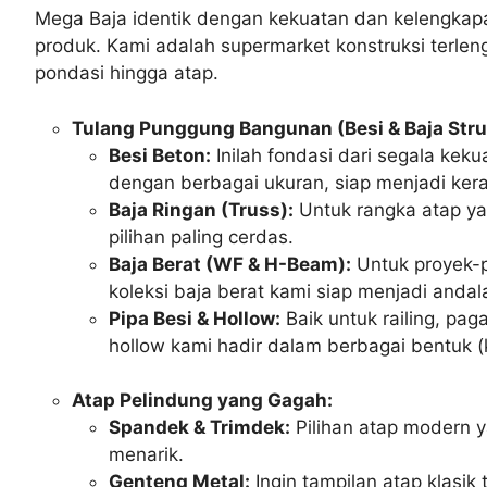
Mega Baja identik dengan kekuatan dan kelengkapa
produk. Kami adalah supermarket konstruksi terle
pondasi hingga atap.
Tulang Punggung Bangunan (Besi & Baja Struk
Besi Beton:
Inilah fondasi dari segala kek
dengan berbagai ukuran, siap menjadi ke
Baja Ringan (Truss):
Untuk rangka atap yan
pilihan paling cerdas.
Baja Berat (WF & H-Beam):
Untuk proyek-p
koleksi baja berat kami siap menjadi andal
Pipa Besi & Hollow:
Baik untuk railing, pag
hollow kami hadir dalam berbagai bentuk (k
Atap Pelindung yang Gagah:
Spandek & Trimdek:
Pilihan atap modern y
menarik.
Genteng Metal:
Ingin tampilan atap klasi