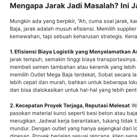
Mengapa Jarak Jadi Masalah? Ini 
Mungkin ada yang berpikir, “Ah, cuma soal jarak, ka
Baja, jarak adalah musuh efisiensi. Memilih suppli
kemewahan, tapi sebuah keharusan strategis. Kenap
1. Efisiensi Biaya Logistik yang Menyelamatkan 
jarak tempuh, semakin tinggi biaya transportasiny
membeli semen tambahan atau keramik yang lebih b
memilih Outlet Mega Baja terdekat, Sobat secara la
lebih cepat dan murah, bahkan untuk beberapa lokas
dan bisa dialokasikan untuk hal-hal yang lebih pent
2. Kecepatan Proyek Terjaga, Reputasi Melesat
Wa
pasokan material kunci seperti besi beton atau ba
merugikan. Jadwal kerja berantakan, tukang tidak b
mundur. Dengan outlet yang hanya sejengkal dari lo
dipesan. Proyek berjalan sesuai rencana, klien se