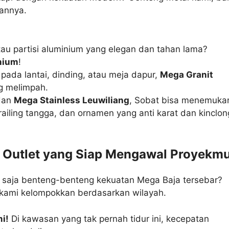
annya.
tau partisi aluminium yang elegan dan tahan lama?
nium
!
da lantai, dinding, atau meja dapur,
Mega Granit
g melimpah.
an
Mega Stainless Leuwiliang
, Sobat bisa menemuka
 railing tangga, dan ornamen yang anti karat dan kinclon
n Outlet yang Siap Mengawal Proyekmu
na saja benteng-benteng kekuatan Mega Baja tersebar?
ami kelompokkan berdasarkan wilayah.
i!
Di kawasan yang tak pernah tidur ini, kecepatan