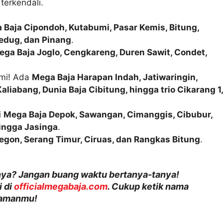
terkendali.
 Baja Cipondoh, Kutabumi, Pasar Kemis, Bitung,
ledug, dan Pinang
.
ega Baja Joglo, Cengkareng, Duren Sawit, Condet,
ami! Ada
Mega Baja Harapan Indah, Jatiwaringin,
liabang, Dunia Baja Cibitung, hingga trio Cikarang 1,
i
Mega Baja Depok, Sawangan, Cimanggis, Cibubur,
hingga Jasinga
.
egon, Serang Timur, Ciruas, dan Rangkas Bitung
.
nya? Jangan buang waktu bertanya-tanya!
i di
officialmegabaja.com
. Cukup ketik nama
ggamanmu!