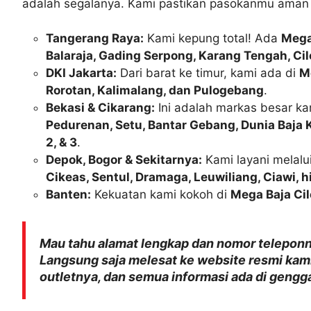
adalah segalanya. Kami pastikan pasokanmu aman 
Tangerang Raya:
Kami kepung total! Ada
Mega
Balaraja, Gading Serpong, Karang Tengah, Ci
DKI Jakarta:
Dari barat ke timur, kami ada di
M
Rorotan, Kalimalang, dan Pulogebang
.
Bekasi & Cikarang:
Ini adalah markas besar k
Pedurenan, Setu, Bantar Gebang, Dunia Baja Ka
2, & 3
.
Depok, Bogor & Sekitarnya:
Kami layani melalu
Cikeas, Sentul, Dramaga, Leuwiliang, Ciawi, 
Banten:
Kekuatan kami kokoh di
Mega Baja Cil
Mau tahu alamat lengkap dan nomor telepon
Langsung saja melesat ke website resmi kam
outletnya, dan semua informasi ada di gen