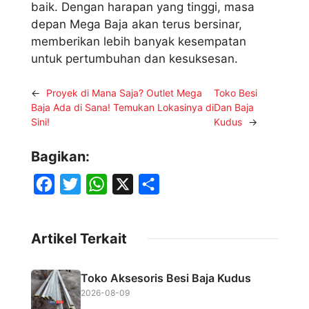
baik. Dengan harapan yang tinggi, masa
depan Mega Baja akan terus bersinar,
memberikan lebih banyak kesempatan
untuk pertumbuhan dan kesuksesan.
←
Proyek di Mana Saja? Outlet Mega
Toko Besi
Baja Ada di Sana! Temukan Lokasinya di
Dan Baja
Sini!
Kudus
→
Bagikan:
F
T
W
X
S
a
w
h
h
c
i
a
a
Artikel Terkait
e
t
t
r
b
t
s
e
Toko Aksesoris Besi Baja Kudus
o
e
A
2026-08-09
o
r
p