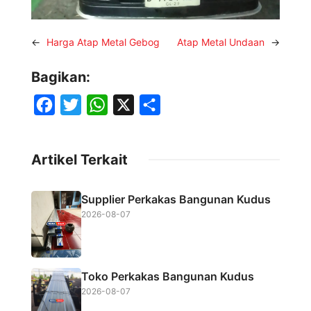
←
Harga Atap Metal Gebog
Atap Metal Undaan
→
Bagikan:
F
T
W
X
S
a
w
h
h
c
i
a
a
Artikel Terkait
e
t
t
r
b
t
s
e
Supplier Perkakas Bangunan Kudus
o
e
A
2026-08-07
o
r
p
k
p
Toko Perkakas Bangunan Kudus
2026-08-07