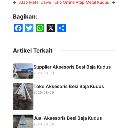
←
Atap Metal Dawe
Toko Online Atap Metal Kudus
→
Bagikan:
F
T
W
X
S
a
w
h
h
c
i
a
a
Artikel Terkait
e
t
t
r
b
t
s
e
Supplier Aksesoris Besi Baja Kudus
o
e
A
2026-08-09
o
r
p
Toko Aksesoris Besi Baja Kudus
k
p
2026-08-09
Jual Aksesoris Besi Baja Kudus
2026-08-08