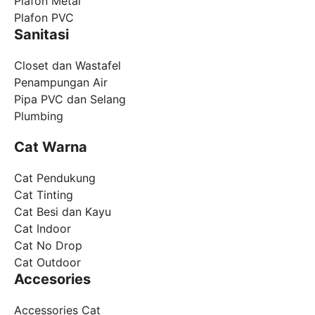
Plafon Metal
Plafon PVC
Sanitasi
Closet dan Wastafel
Penampungan Air
Pipa PVC dan Selang
Plumbing
Cat Warna
Cat Pendukung
Cat Tinting
Cat Besi dan Kayu
Cat Indoor
Cat No Drop
Cat Outdoor
Accesories
Accessories Cat