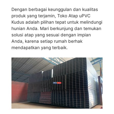
Dengan berbagai keunggulan dan kualitas
produk yang terjamin, Toko Atap uPVC
Kudus adalah pilihan tepat untuk melindungi
hunian Anda. Mari berkunjung dan temukan
solusi atap yang sesuai dengan impian
Anda, karena setiap rumah berhak
mendapatkan yang terbaik.