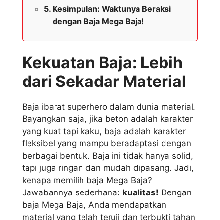
Kesimpulan: Waktunya Beraksi
dengan Baja Mega Baja!
Kekuatan Baja: Lebih
dari Sekadar Material
Baja ibarat superhero dalam dunia material.
Bayangkan saja, jika beton adalah karakter
yang kuat tapi kaku, baja adalah karakter
fleksibel yang mampu beradaptasi dengan
berbagai bentuk. Baja ini tidak hanya solid,
tapi juga ringan dan mudah dipasang. Jadi,
kenapa memilih baja Mega Baja?
Jawabannya sederhana:
kualitas!
Dengan
baja Mega Baja, Anda mendapatkan
material yang telah teruji dan terbukti tahan