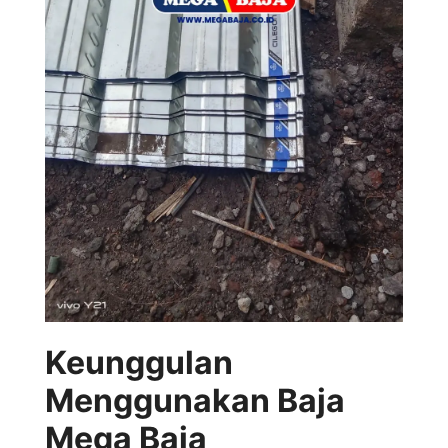
Keunggulan
Menggunakan Baja
Mega Baja