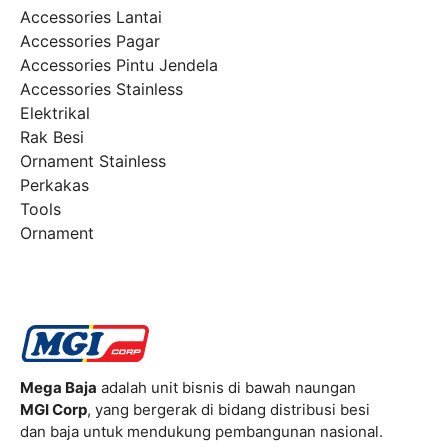
Accessories Lantai
Accessories Pagar
Accessories Pintu Jendela
Accessories Stainless
Elektrikal
Rak Besi
Ornament Stainless
Perkakas
Tools
Ornament
Mega Baja
adalah unit bisnis di bawah naungan
MGI Corp
, yang bergerak di bidang distribusi besi
dan baja untuk mendukung pembangunan nasional.