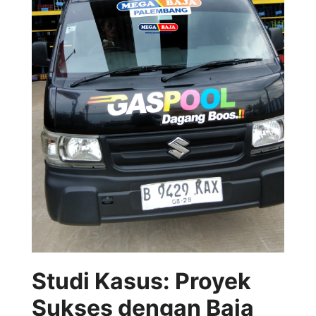
Studi Kasus: Proyek
Sukses dengan Baja