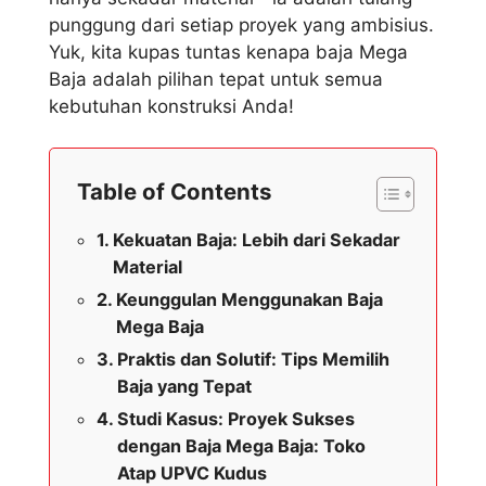
punggung dari setiap proyek yang ambisius.
Yuk, kita kupas tuntas kenapa baja Mega
Baja adalah pilihan tepat untuk semua
kebutuhan konstruksi Anda!
Table of Contents
Kekuatan Baja: Lebih dari Sekadar
Material
Keunggulan Menggunakan Baja
Mega Baja
Praktis dan Solutif: Tips Memilih
Baja yang Tepat
Studi Kasus: Proyek Sukses
dengan Baja Mega Baja: Toko
Atap UPVC Kudus