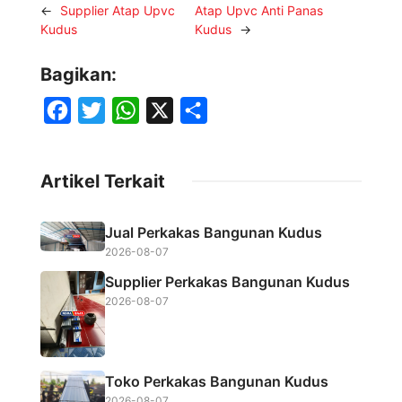
←
Supplier Atap Upvc
Atap Upvc Anti Panas
Kudus
Kudus
→
Bagikan:
F
T
W
X
S
a
w
h
h
c
i
a
a
Artikel Terkait
e
t
t
r
b
t
s
e
Jual Perkakas Bangunan Kudus
o
e
A
2026-08-07
o
r
p
Supplier Perkakas Bangunan Kudus
k
p
2026-08-07
Toko Perkakas Bangunan Kudus
2026-08-07