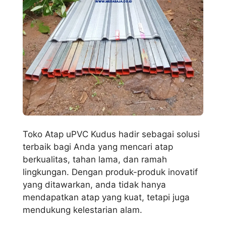
Toko Atap uPVC Kudus hadir sebagai solusi
terbaik bagi Anda yang mencari atap
berkualitas, tahan lama, dan ramah
lingkungan. Dengan produk-produk inovatif
yang ditawarkan, anda tidak hanya
mendapatkan atap yang kuat, tetapi juga
mendukung kelestarian alam.