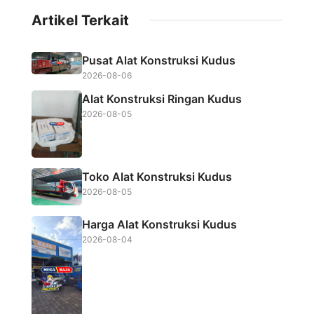
c
i
a
a
Artikel Terkait
e
t
t
r
b
t
s
e
Pusat Alat Konstruksi Kudus
o
e
A
2026-08-06
o
r
p
Alat Konstruksi Ringan Kudus
k
p
2026-08-05
Toko Alat Konstruksi Kudus
2026-08-05
Harga Alat Konstruksi Kudus
2026-08-04