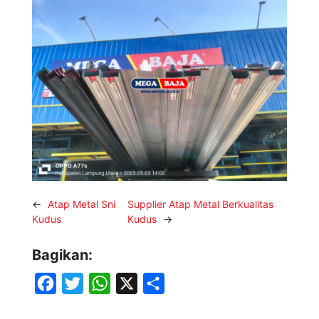
←
Atap Metal Sni
Supplier Atap Metal Berkualitas
Kudus
Kudus
→
Bagikan:
F
T
W
X
S
a
w
h
h