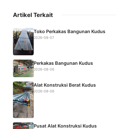
a
w
h
h
c
i
a
a
Artikel Terkait
e
t
t
r
b
t
s
e
Toko Perkakas Bangunan Kudus
o
e
A
2026-08-07
o
r
p
k
p
Perkakas Bangunan Kudus
2026-08-06
Alat Konstruksi Berat Kudus
2026-08-06
Pusat Alat Konstruksi Kudus