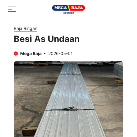
Skip
Menu
to
content
Baja Ringan
Besi As Undaan
Mega Baja
2026-05-01