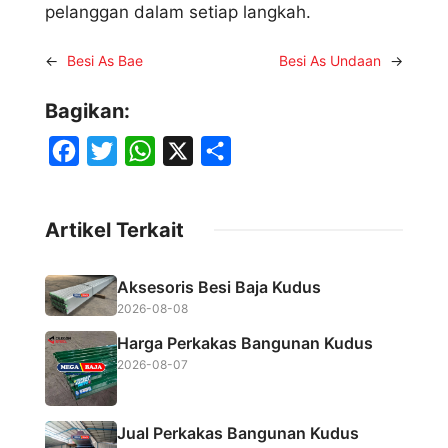
pelanggan dalam setiap langkah.
←
Besi As Bae
Besi As Undaan
→
Bagikan:
F
T
W
X
S
a
w
h
h
c
i
a
a
Artikel Terkait
e
t
t
r
b
t
s
e
Aksesoris Besi Baja Kudus
o
e
A
2026-08-08
o
r
p
Harga Perkakas Bangunan Kudus
k
p
2026-08-07
Jual Perkakas Bangunan Kudus