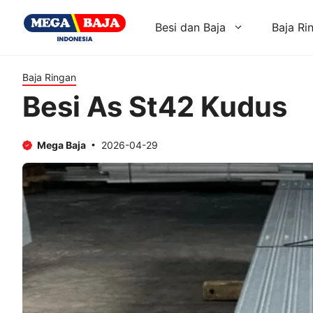
Skip
to
Besi dan Baja
Baja Ri
content
Baja Ringan
Besi As St42 Kudus
Mega Baja
2026-04-29