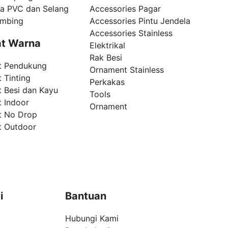
pa PVC dan Selang
Accessories Pagar
umbing
Accessories Pintu Jendela
Accessories Stainless
t Warna
Elektrikal
Rak Besi
t Pendukung
Ornament Stainless
 Tinting
Perkakas
t Besi dan Kayu
Tools
t Indoor
Ornament
t No Drop
t Outdoor
i
Bantuan
Hubungi Kami