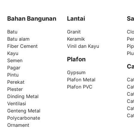
Bahan Bangunan
Lantai
Sa
Batu
Granit
Clo
Batu alam
Keramik
Pe
Fiber Cement
Vinil dan Kayu
Pi
Kayu
Pl
Plafon
Semen
Ca
Pagar
Gypsum
Pintu
Plafon Metal
Ca
Perekat
Plafon PVC
Cat
Plester
Ca
Dinding Metal
Ca
Ventilasi
Ca
Genteng Metal
Ca
Polycarbonate
Ornament