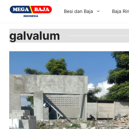
Skip
to
Besi dan Baja
Baja Ri
content
galvalum