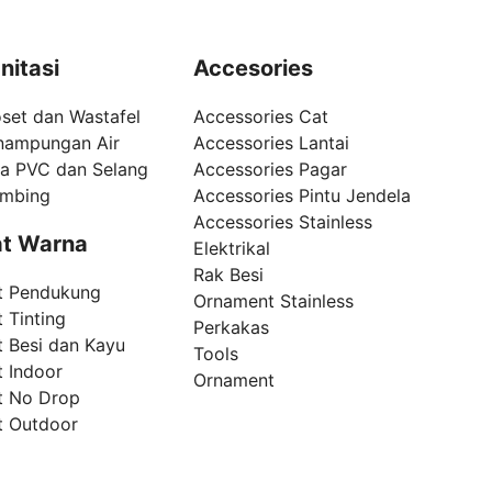
nitasi
Accesories
set dan Wastafel
Accessories Cat
nampungan Air
Accessories Lantai
pa PVC dan Selang
Accessories Pagar
umbing
Accessories Pintu Jendela
Accessories Stainless
t Warna
Elektrikal
Rak Besi
t Pendukung
Ornament Stainless
 Tinting
Perkakas
t Besi dan Kayu
Tools
t Indoor
Ornament
t No Drop
t Outdoor