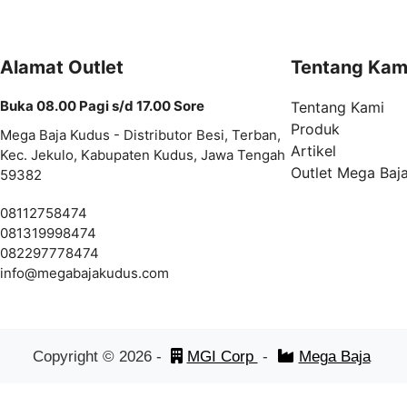
Alamat Outlet
Tentang Kam
Buka 08.00 Pagi s/d 17.00 Sore
Tentang Kami
Produk
Mega Baja Kudus - Distributor Besi, Terban,
Artikel
Kec. Jekulo, Kabupaten Kudus, Jawa Tengah
Outlet Mega Baj
59382
08112758474
081319998474
082297778474
info@
megabajakudus.com
Copyright ©
2026
-
MGI Corp
-
Mega Baja