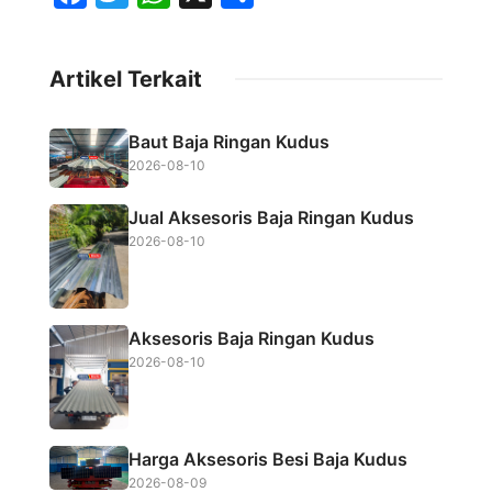
a
w
h
h
c
i
a
a
Artikel Terkait
e
t
t
r
b
t
s
e
Baut Baja Ringan Kudus
o
e
A
2026-08-10
o
r
p
Jual Aksesoris Baja Ringan Kudus
k
p
2026-08-10
Aksesoris Baja Ringan Kudus
2026-08-10
Harga Aksesoris Besi Baja Kudus
2026-08-09