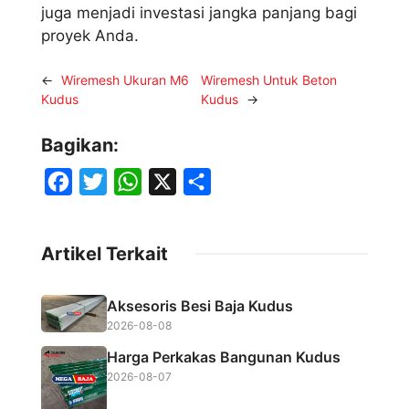
juga menjadi investasi jangka panjang bagi
proyek Anda.
←
Wiremesh Ukuran M6
Wiremesh Untuk Beton
Kudus
Kudus
→
Bagikan:
F
T
W
X
S
a
w
h
h
c
i
a
a
Artikel Terkait
e
t
t
r
b
t
s
e
Aksesoris Besi Baja Kudus
o
e
A
2026-08-08
o
r
p
Harga Perkakas Bangunan Kudus
k
p
2026-08-07