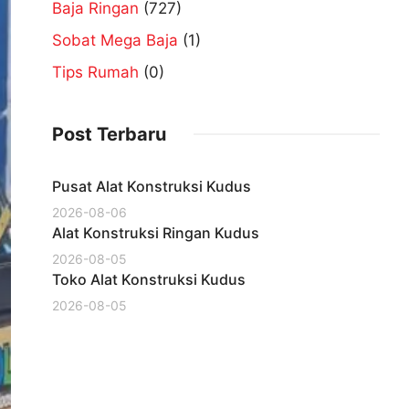
Baja Ringan
(727)
Sobat Mega Baja
(1)
Tips Rumah
(0)
Post Terbaru
Pusat Alat Konstruksi Kudus
2026-08-06
Alat Konstruksi Ringan Kudus
2026-08-05
Toko Alat Konstruksi Kudus
2026-08-05