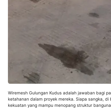
Wiremesh Gulungan Kudus adalah jawaban bagi par
ketahanan dalam proyek mereka. Siapa sangka, di b
kekuatan yang mampu menopang struktur bangunan 