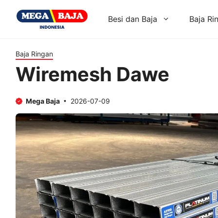
Skip
to
Besi dan Baja
Baja Ri
content
Baja Ringan
Wiremesh Dawe
Mega Baja
2026-07-09