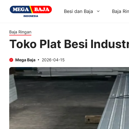
Skip
to
Besi dan Baja
Baja Ri
content
Baja Ringan
Toko Plat Besi Indust
Mega Baja
2026-04-15