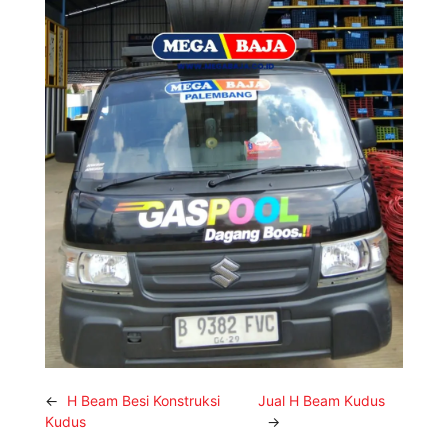
←
H Beam Besi Konstruksi
Jual H Beam Kudus
Kudus
→