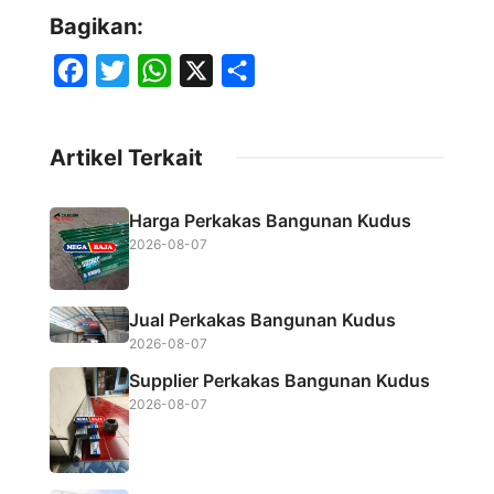
Bagikan:
F
T
W
X
S
a
w
h
h
c
i
a
a
Artikel Terkait
e
t
t
r
b
t
s
e
Harga Perkakas Bangunan Kudus
o
e
A
2026-08-07
o
r
p
k
p
Jual Perkakas Bangunan Kudus
2026-08-07
Supplier Perkakas Bangunan Kudus
2026-08-07