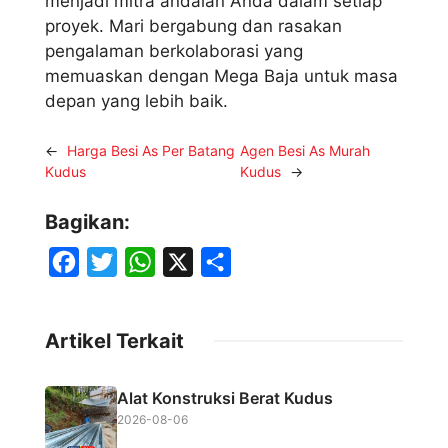
menjadi mitra andalan Anda dalam setiap
proyek. Mari bergabung dan rasakan
pengalaman berkolaborasi yang
memuaskan dengan Mega Baja untuk masa
depan yang lebih baik.
←
Harga Besi As Per Batang
Agen Besi As Murah
Kudus
Kudus
→
Bagikan:
F
T
W
X
S
a
w
h
h
c
i
a
a
Artikel Terkait
e
t
t
r
b
t
s
e
Alat Konstruksi Berat Kudus
o
e
A
2026-08-06
o
r
p