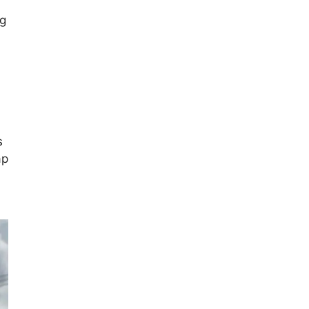
a
ng
s
ap