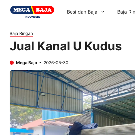
Skip
to
Besi dan Baja
Baja Ri
content
Baja Ringan
Jual Kanal U Kudus
Mega Baja
2026-05-30