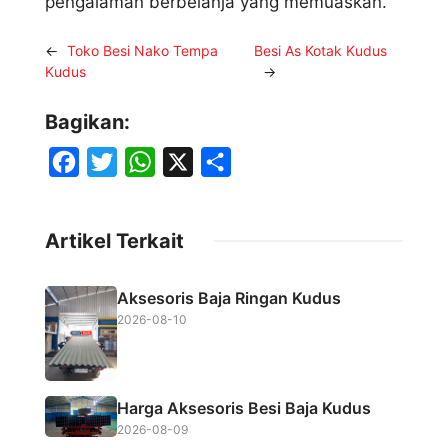
pengalaman berbelanja yang memuaskan.
←
Toko Besi Nako Tempa
Besi As Kotak Kudus
Kudus
→
Bagikan:
F
T
W
X
S
a
w
h
h
c
i
a
a
Artikel Terkait
e
t
t
r
b
t
s
e
Aksesoris Baja Ringan Kudus
o
e
A
2026-08-10
o
r
p
k
p
Harga Aksesoris Besi Baja Kudus
2026-08-09