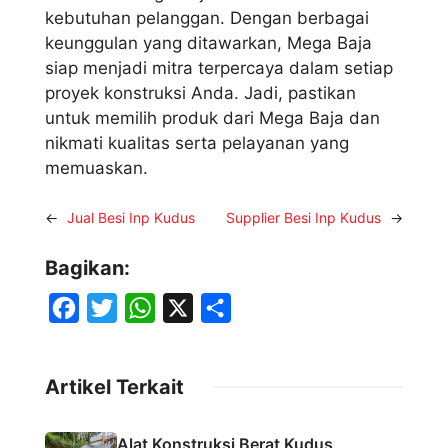
kebutuhan pelanggan. Dengan berbagai
keunggulan yang ditawarkan, Mega Baja
siap menjadi mitra terpercaya dalam setiap
proyek konstruksi Anda. Jadi, pastikan
untuk memilih produk dari Mega Baja dan
nikmati kualitas serta pelayanan yang
memuaskan.
←
Jual Besi Inp Kudus
Supplier Besi Inp Kudus
→
Bagikan:
F
T
W
X
S
a
w
h
h
c
i
a
a
Artikel Terkait
e
t
t
r
b
t
s
e
Alat Konstruksi Berat Kudus