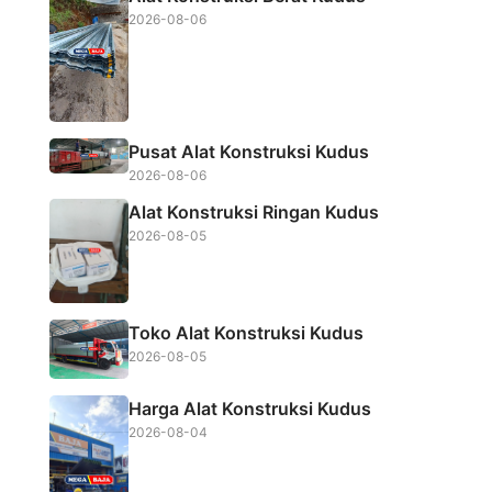
o
e
A
2026-08-06
o
r
p
k
p
Pusat Alat Konstruksi Kudus
2026-08-06
Alat Konstruksi Ringan Kudus
2026-08-05
Toko Alat Konstruksi Kudus
2026-08-05
Harga Alat Konstruksi Kudus
2026-08-04