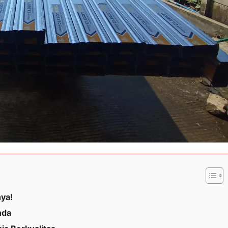
nya!
nda