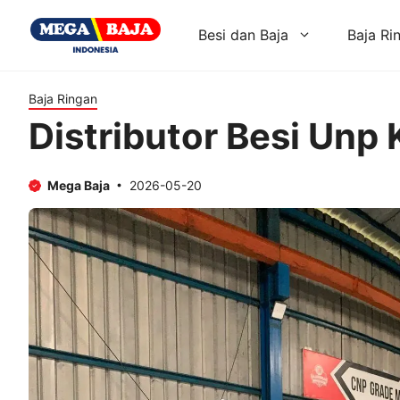
Skip
to
Besi dan Baja
Baja Ri
content
Baja Ringan
Distributor Besi Unp
Mega Baja
2026-05-20