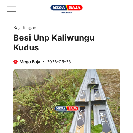
Skip
Menu
to
content
Baja Ringan
Besi Unp Kaliwungu
Kudus
Mega Baja
2026-05-26