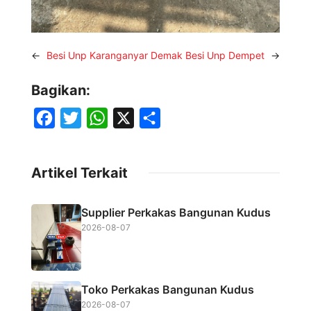
←
Besi Unp Karanganyar Demak
Besi Unp Dempet
→
Bagikan:
F
T
W
X
S
a
w
h
h
c
i
a
a
Artikel Terkait
e
t
t
r
b
t
s
e
Supplier Perkakas Bangunan Kudus
o
e
A
2026-08-07
o
r
p
k
p
Toko Perkakas Bangunan Kudus
2026-08-07