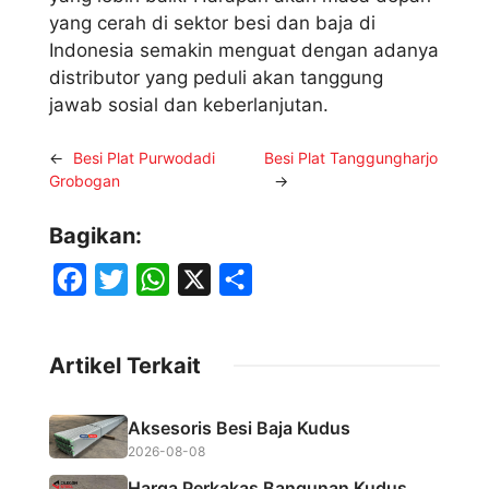
yang cerah di sektor besi dan baja di
Indonesia semakin menguat dengan adanya
distributor yang peduli akan tanggung
jawab sosial dan keberlanjutan.
←
Besi Plat Purwodadi
Besi Plat Tanggungharjo
Grobogan
→
Bagikan:
F
T
W
X
S
a
w
h
h
c
i
a
a
Artikel Terkait
e
t
t
r
b
t
s
e
Aksesoris Besi Baja Kudus
o
e
A
2026-08-08
o
r
p
Harga Perkakas Bangunan Kudus