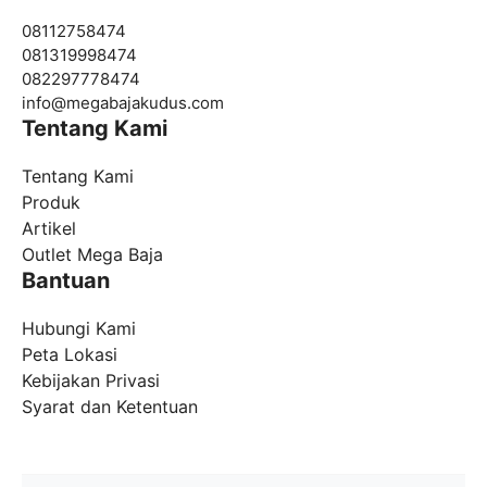
08112758474
081319998474
082297778474
info@
megabajakudus.com
Tentang Kami
Tentang Kami
Produk
Artikel
Outlet Mega Baja
Bantuan
Hubungi Kami
Peta Lokasi
Kebijakan Privasi
Syarat dan Ketentuan