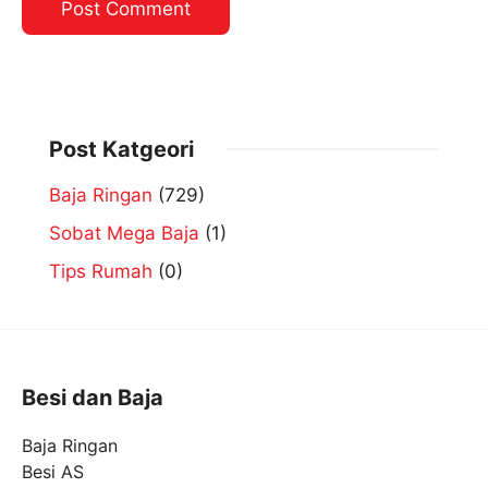
Post Katgeori
Baja Ringan
(729)
Sobat Mega Baja
(1)
Tips Rumah
(0)
Besi dan Baja
Baja Ringan
Besi AS