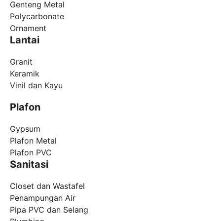
Genteng Metal
Polycarbonate
Ornament
Lantai
Granit
Keramik
Vinil dan Kayu
Plafon
Gypsum
Plafon Metal
Plafon PVC
Sanitasi
Closet dan Wastafel
Penampungan Air
Pipa PVC dan Selang