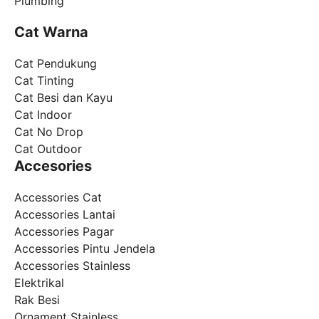
Plumbing
Cat Warna
Cat Pendukung
Cat Tinting
Cat Besi dan Kayu
Cat Indoor
Cat No Drop
Cat Outdoor
Accesories
Accessories Cat
Accessories Lantai
Accessories Pagar
Accessories Pintu Jendela
Accessories Stainless
Elektrikal
Rak Besi
Ornament Stainless