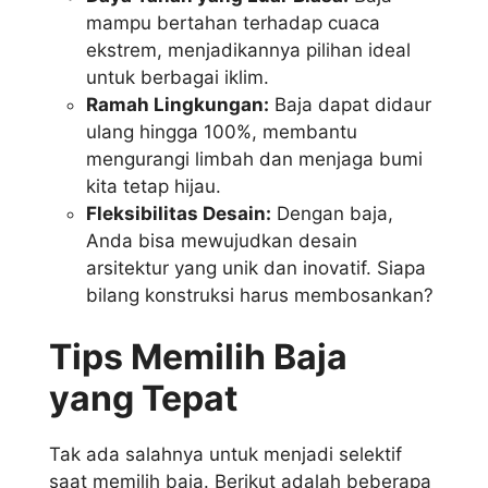
mampu bertahan terhadap cuaca
ekstrem, menjadikannya pilihan ideal
untuk berbagai iklim.
Ramah Lingkungan:
Baja dapat didaur
ulang hingga 100%, membantu
mengurangi limbah dan menjaga bumi
kita tetap hijau.
Fleksibilitas Desain:
Dengan baja,
Anda bisa mewujudkan desain
arsitektur yang unik dan inovatif. Siapa
bilang konstruksi harus membosankan?
Tips Memilih Baja
yang Tepat
Tak ada salahnya untuk menjadi selektif
saat memilih baja. Berikut adalah beberapa