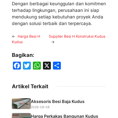
Dengan berbagai keunggulan dan komitmen
terhadap lingkungan, perusahaan ini siap
mendukung setiap kebutuhan proyek Anda
dengan solusi terbaik dan terpercaya.
←
Harga Besi H
Supplier Besi H Konstruksi Kudus
Kudus
→
Bagikan:
F
T
W
X
S
a
w
h
h
c
i
a
a
Artikel Terkait
e
t
t
r
b
t
s
e
Aksesoris Besi Baja Kudus
o
e
A
2026-08-08
o
r
p
Harga Perkakas Bangunan Kudus