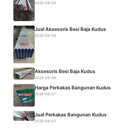
o
e
A
2026-08-09
o
r
p
k
p
Jual Aksesoris Besi Baja Kudus
2026-08-08
Aksesoris Besi Baja Kudus
2026-08-08
Harga Perkakas Bangunan Kudus
2026-08-07
Jual Perkakas Bangunan Kudus
2026-08-07