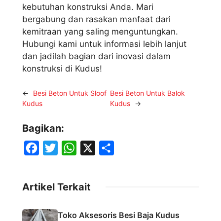
kebutuhan konstruksi Anda. Mari
bergabung dan rasakan manfaat dari
kemitraan yang saling menguntungkan.
Hubungi kami untuk informasi lebih lanjut
dan jadilah bagian dari inovasi dalam
konstruksi di Kudus!
←
Besi Beton Untuk Sloof
Besi Beton Untuk Balok
Kudus
Kudus
→
Bagikan:
F
T
W
X
S
a
w
h
h
c
i
a
a
Artikel Terkait
e
t
t
r
b
t
s
e
Toko Aksesoris Besi Baja Kudus