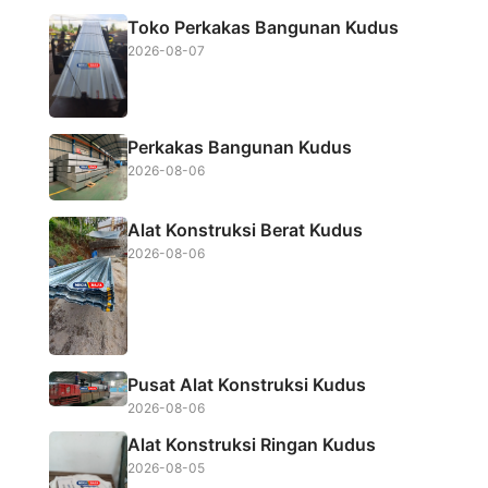
b
t
s
e
Toko Perkakas Bangunan Kudus
o
e
A
2026-08-07
o
r
p
k
p
Perkakas Bangunan Kudus
2026-08-06
Alat Konstruksi Berat Kudus
2026-08-06
Pusat Alat Konstruksi Kudus
2026-08-06
Alat Konstruksi Ringan Kudus
2026-08-05