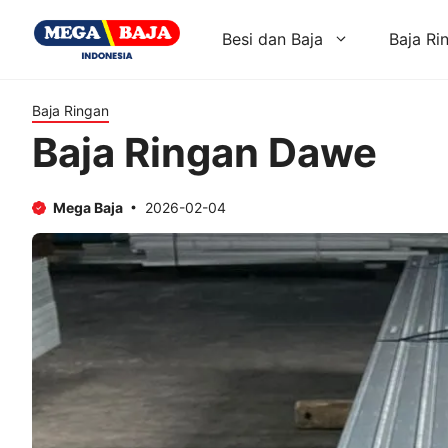
Skip
to
Besi dan Baja
Baja Ri
content
Baja Ringan
Baja Ringan Dawe
Mega Baja
2026-02-04