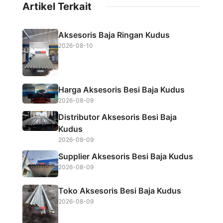
Artikel Terkait
e
t
t
r
b
t
s
e
Aksesoris Baja Ringan Kudus
o
e
A
2026-08-10
o
r
p
k
p
Harga Aksesoris Besi Baja Kudus
2026-08-09
Distributor Aksesoris Besi Baja
Kudus
2026-08-09
Supplier Aksesoris Besi Baja Kudus
2026-08-09
Toko Aksesoris Besi Baja Kudus
2026-08-09