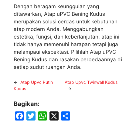
Dengan beragam keunggulan yang
ditawarkan, Atap uPVC Bening Kudus
merupakan solusi cerdas untuk kebutuhan
atap modern Anda. Menggabungkan
estetika, fungsi, dan keberlanjutan, atap ini
tidak hanya memenuhi harapan tetapi juga
melampaui ekspektasi. Pilihlah Atap uPVC
Bening Kudus dan rasakan perbedaannya di
setiap sudut ruangan Anda.
←
Atap Upvc Putih
Atap Upvc Twinwall Kudus
Kudus
→
Bagikan:
F
T
W
X
S
a
w
h
h
c
i
a
a