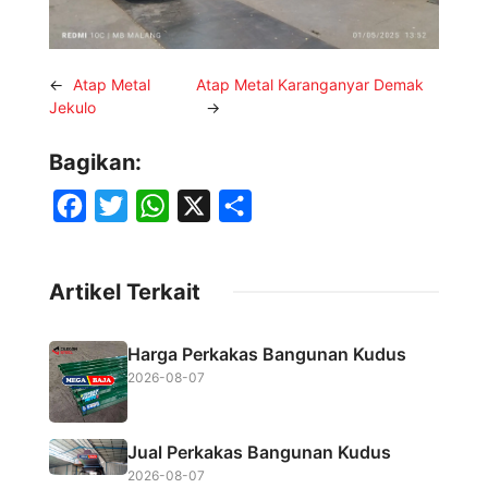
←
Atap Metal
Atap Metal Karanganyar Demak
Jekulo
→
Bagikan:
F
T
W
X
S
a
w
h
h
c
i
a
a
Artikel Terkait
e
t
t
r
b
t
s
e
Harga Perkakas Bangunan Kudus
o
e
A
2026-08-07
o
r
p
k
p
Jual Perkakas Bangunan Kudus
2026-08-07