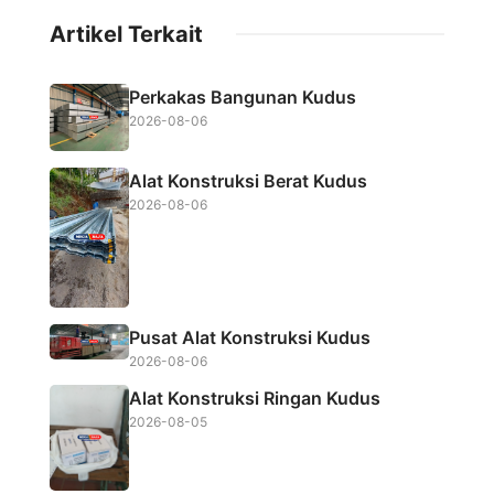
c
i
a
a
Artikel Terkait
e
t
t
r
b
t
s
e
Perkakas Bangunan Kudus
o
e
A
2026-08-06
o
r
p
k
p
Alat Konstruksi Berat Kudus
2026-08-06
Pusat Alat Konstruksi Kudus
2026-08-06
Alat Konstruksi Ringan Kudus
2026-08-05