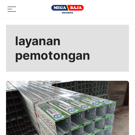
Skip
Menu
to
content
layanan
pemotongan