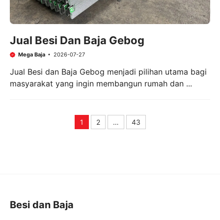
Jual Besi Dan Baja Gebog
Mega Baja
2026-07-27
Jual Besi dan Baja Gebog menjadi pilihan utama bagi
masyarakat yang ingin membangun rumah dan ...
1
2
…
43
Page
Page
Page
Besi dan Baja