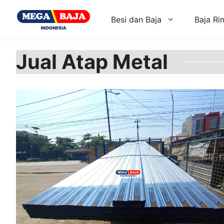
Skip
to
Besi dan Baja
Baja Ri
content
Jual Atap Metal