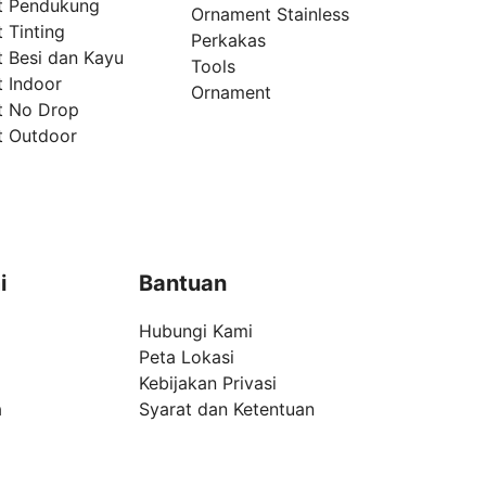
t Pendukung
Ornament Stainless
 Tinting
Perkakas
t Besi dan Kayu
Tools
t Indoor
Ornament
t No Drop
t Outdoor
i
Bantuan
Hubungi Kami
Peta Lokasi
Kebijakan Privasi
a
Syarat dan Ketentuan