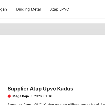
ngan
Dinding Metal
Atap uPVC
Supplier Atap Upvc Kudus
Mega Baja
2026-01-18
Supplier Atap uPVC Kudus adalah pilihan tepat bagi And