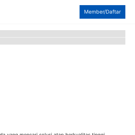
Member/Daftar
a yang mencari solusi atap berkualitas tinggi ...