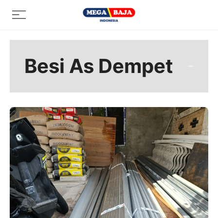
Skip
Menu
to
content
Besi As Dempet