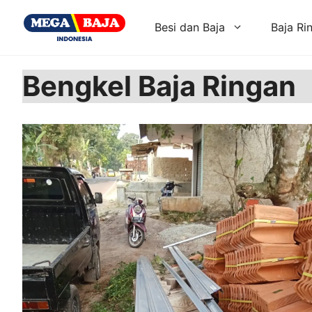
Skip
to
Besi dan Baja
Baja Ri
content
Bengkel Baja Ringan