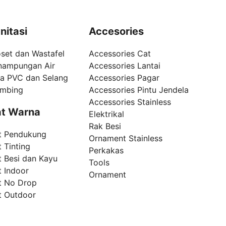
nitasi
Accesories
set dan Wastafel
Accessories Cat
nampungan Air
Accessories Lantai
pa PVC dan Selang
Accessories Pagar
umbing
Accessories Pintu Jendela
Accessories Stainless
t Warna
Elektrikal
Rak Besi
t Pendukung
Ornament Stainless
 Tinting
Perkakas
t Besi dan Kayu
Tools
t Indoor
Ornament
t No Drop
t Outdoor