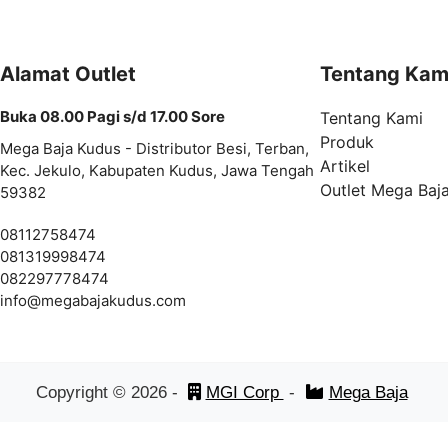
Alamat Outlet
Tentang Kam
Buka 08.00 Pagi s/d 17.00 Sore
Tentang Kami
Produk
Mega Baja Kudus - Distributor Besi, Terban,
Artikel
Kec. Jekulo, Kabupaten Kudus, Jawa Tengah
Outlet Mega Baj
59382
08112758474
081319998474
082297778474
info@
megabajakudus.com
Copyright ©
2026
-
MGI Corp
-
Mega Baja