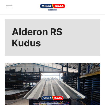
Skip
Menu
to
content
Alderon RS
Kudus