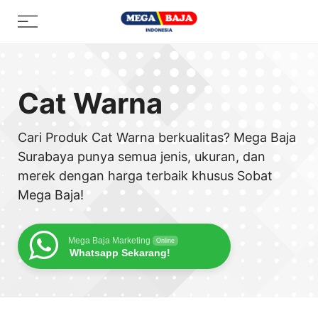
Skip
Menu
to
content
Cat Warna
Cari Produk Cat Warna berkualitas? Mega Baja
Surabaya punya semua jenis, ukuran, dan
merek dengan harga terbaik khusus Sobat
Mega Baja!
Mega Baja Marketing
Online
Whatsapp Sekarang!