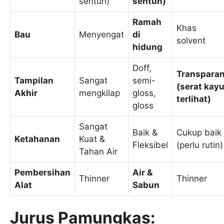
sentuh)
sentuh)
Ramah
Khas
Bau
Menyengat
di
solvent
hidung
Doff,
Transpara
Tampilan
Sangat
semi-
(serat kay
Akhir
mengkilap
gloss,
terlihat)
gloss
Sangat
Baik &
Cukup baik
Ketahanan
Kuat &
Fleksibel
(perlu rutin)
Tahan Air
Pembersihan
Air &
Thinner
Thinner
Alat
Sabun
Jurus Pamungkas: