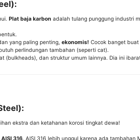
eel):
mui.
Plat baja karbon
adalah tulang punggung industri m
bentuk.
dan yang paling penting,
ekonomis!
Cocok banget buat 
butuh perlindungan tambahan (seperti cat).
 (bulkheads), dan struktur umum lainnya. Dia ini ibara
Steel):
sihan ekstra dan ketahanan korosi tingkat dewa!
n
AISI 316
. AISI 316 lebih unggul karena ada tambaha