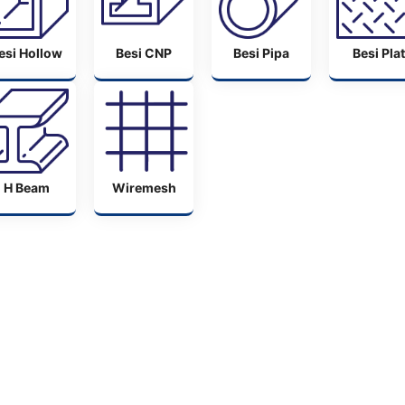
esi Hollow
Besi CNP
Besi Pipa
Besi Plat
H Beam
Wiremesh