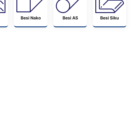
Besi Nako
Besi AS
Besi Siku