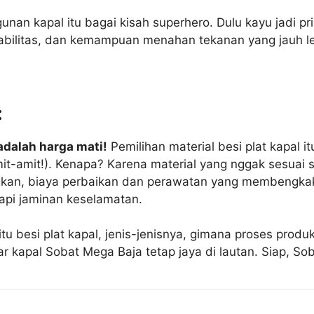
nan kapal itu bagai kisah superhero. Dulu kayu jadi pri
abilitas, dan kemampuan menahan tekanan yang jauh le
:
adalah harga mati!
Pemilihan material besi plat kapal i
amit-amit!). Kenapa? Karena material yang nggak sesuai 
n, biaya perbaikan dan perawatan yang membengkak ga
tapi jaminan keselamatan.
a itu besi plat kapal, jenis-jenisnya, gimana proses pro
iar kapal Sobat Mega Baja tetap jaya di lautan. Siap, So