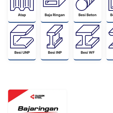
Atap
Baja Ringan
Besi Beton
B
Besi UNP
Besi INP
Besi WF