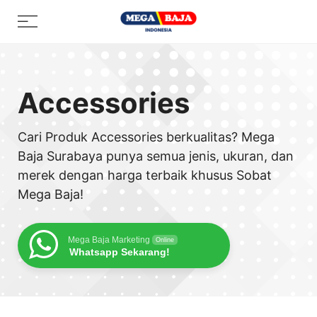
Skip
Menu
to
content
Accessories
Cari Produk Accessories berkualitas? Mega
Baja Surabaya punya semua jenis, ukuran, dan
merek dengan harga terbaik khusus Sobat
Mega Baja!
Mega Baja Marketing
Online
Whatsapp Sekarang!