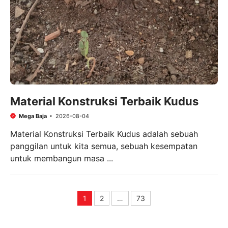
Material Konstruksi Terbaik Kudus
Mega Baja
2026-08-04
Material Konstruksi Terbaik Kudus adalah sebuah
panggilan untuk kita semua, sebuah kesempatan
untuk membangun masa ...
1
2
…
73
Page
Page
Page